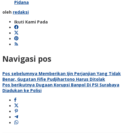
Pidana
oleh
redaksi
Ikuti Kami Pada
Navigasi pos
Pos sebelumnya
Memberikan Ijin Perjanjian Yang Tidak
Benar, Gugatan Fifie Pudjihartono Harus Ditolak
Pos berikutnya
Dugaan Korupsi Banpol Di PSI Surabaya
Diadukan ke Polisi