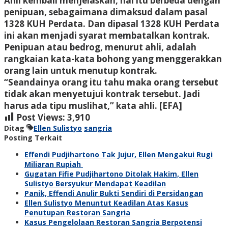
Ahli kembali menjelaskan, hal itu berbeda dengan
penipuan, sebagaimana dimaksud dalam pasal
1328 KUH Perdata. Dan dipasal 1328 KUH Perdata
ini akan menjadi syarat membatalkan kontrak.
Penipuan atau bedrog, menurut ahli, adalah
rangkaian kata-kata bohong yang menggerakkan
orang lain untuk menutup kontrak.
“Seandainya orang itu tahu maka orang tersebut
tidak akan menyetujui kontrak tersebut. Jadi
harus ada tipu muslihat,” kata ahli. [EFA]
Post Views:
3,910
Ditag
Ellen Sulistyo
sangria
Posting Terkait
Effendi Pudjihartono Tak Jujur, Ellen Mengakui Rugi
Miliaran Rupiah
Gugatan Fifie Pudjihartono Ditolak Hakim, Ellen
Sulistyo Bersyukur Mendapat Keadilan
Panik, Effendi Anulir Bukti Sendiri di Persidangan
Ellen Sulistyo Menuntut Keadilan Atas Kasus
Penutupan Restoran Sangria
Kasus Pengelolaan Restoran Sangria Berpotensi