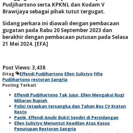
Pudjihartono serta KPKNL dan Kodam V
Brawijaya sebagai pihak tutut tergugat.
Sidang perkara ini diawali dengan pembacaan
gugatan pada Rabu 20 September 2023 dan
berakhir dengan pembacaan putusan pada Selasa
21 Mei 2024. [EFA]
Post Views:
3,438
Ditag
Effendi Pudjihartono
Ellen Sulistyo
Fifie
Pudjihartono
restoran Sangria
Posting Terkait
Effendi Pudjihartono Tak Jujur, Ellen Mengakui Rugi
Miliaran Rupiah
Polisi tetapkan tersangka dan Tahan Bos CV Kraton
Resto
Panik, Effendi Anulir Bukti Sendiri di Persidangan
Ellen Sulistyo Menuntut Keadilan Atas Kasus
Penutupan Restoran Sangria