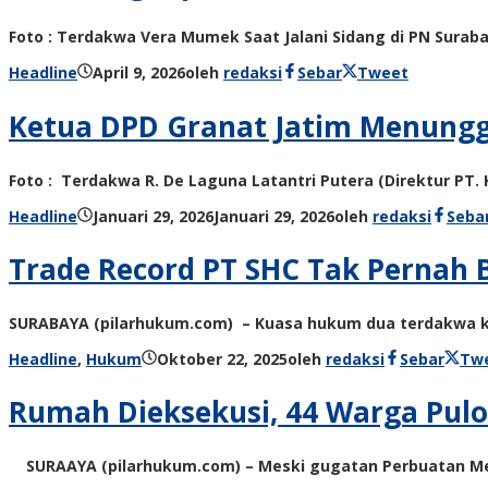
Foto : Terdakwa Vera Mumek Saat Jalani Sidang di PN Sura
Headline
April 9, 2026
oleh
redaksi
Sebar
Tweet
Ketua DPD Granat Jatim Menung
Foto : Terdakwa R. De Laguna Latantri Putera (Direktur PT. 
Headline
Januari 29, 2026
Januari 29, 2026
oleh
redaksi
Seba
Trade Record PT SHC Tak Pernah 
SURABAYA (pilarhukum.com) – Kuasa hukum dua terdakwa kas
Headline
,
Hukum
Oktober 22, 2025
oleh
redaksi
Sebar
Tw
Rumah Dieksekusi, 44 Warga Pulos
SURAAYA (pilarhukum.com) – Meski gugatan Perbuatan Mel