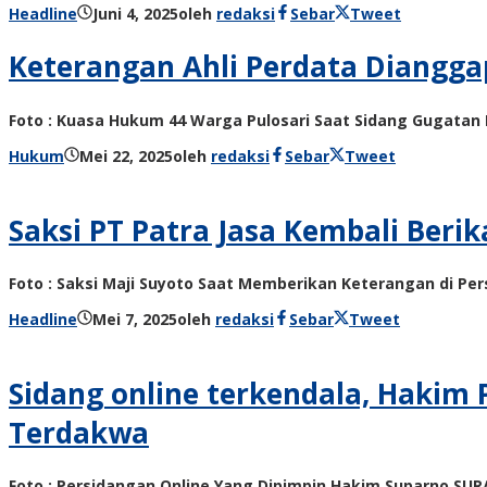
Headline
Juni 4, 2025
oleh
redaksi
Sebar
Tweet
Keterangan Ahli Perdata Diangga
Foto : Kuasa Hukum 44 Warga Pulosari Saat Sidang Gugatan
Hukum
Mei 22, 2025
oleh
redaksi
Sebar
Tweet
Saksi PT Patra Jasa Kembali Beri
Foto : Saksi Maji Suyoto Saat Memberikan Keterangan di P
Headline
Mei 7, 2025
oleh
redaksi
Sebar
Tweet
Sidang online terkendala, Hakim
Terdakwa
Foto : Persidangan Online Yang Dipimpin Hakim Suparno SURA