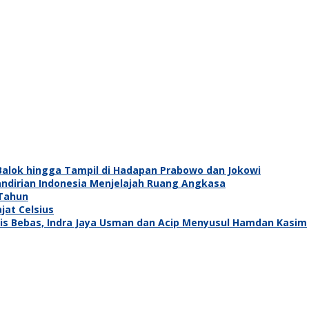
t Balok hingga Tampil di Hadapan Prabowo dan Jokowi
ndirian Indonesia Menjelajah Ruang Angkasa
 Tahun
jat Celsius
is Bebas, Indra Jaya Usman dan Acip Menyusul Hamdan Kasim