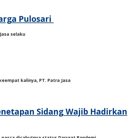
arga Pulosari
Jasa selaku
eempat kalinya, PT. Patra Jasa
enetapan Sidang Wajib Hadirkan
r, pasca dicabutnya status Darurat Pandemi