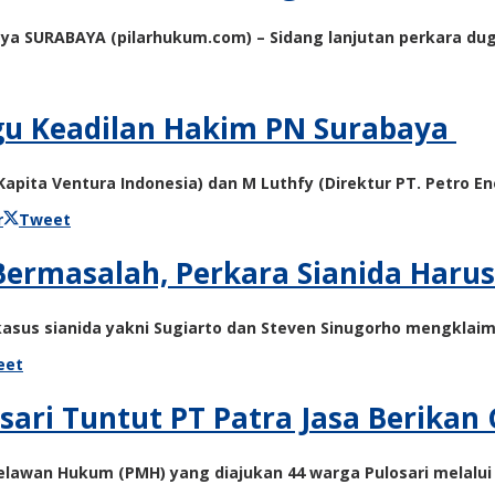
baya SURABAYA (pilarhukum.com) – Sidang lanjutan perkara 
gu Keadilan Hakim PN Surabaya
Kapita Ventura Indonesia) dan M Luthfy (Direktur PT. Petro E
r
Tweet
Bermasalah, Perkara Sianida Haru
us sianida yakni Sugiarto dan Steven Sinugorho mengklaim 
eet
ari Tuntut PT Patra Jasa Berikan 
awan Hukum (PMH) yang diajukan 44 warga Pulosari melalu