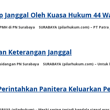
p Janggal Oleh Kuasa Hukum 44 W
 PMH di PN Surabaya SURABAYA (pilarhukum.com) – PT Patra 
kan Keterangan Janggal
ersidangan PN Surabaya SURABAYA (pilarhukum.com) – Untuk k
 Perintahkan Panitera Keluarkan P
BAYA (pilarhukum) – Meski sering terjadi kendala signal ero