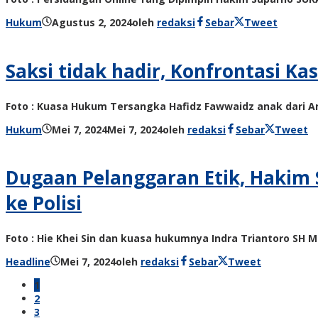
Hukum
Agustus 2, 2024
oleh
redaksi
Sebar
Tweet
Saksi tidak hadir, Konfrontasi 
Foto : Kuasa Hukum Tersangka Hafidz Fawwaidz anak dar
Hukum
Mei 7, 2024
Mei 7, 2024
oleh
redaksi
Sebar
Tweet
Dugaan Pelanggaran Etik, Hakim 
ke Polisi
Foto : Hie Khei Sin dan kuasa hukumnya Indra Triantoro S
Headline
Mei 7, 2024
oleh
redaksi
Sebar
Tweet
1
2
3