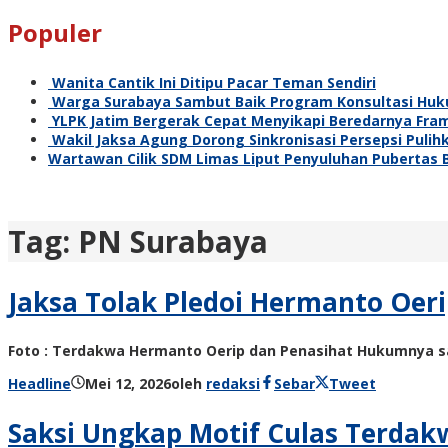
Populer
Wanita Cantik Ini Ditipu Pacar Teman Sendiri
Warga Surabaya Sambut Baik Program Konsultasi Huku
YLPK Jatim Bergerak Cepat Menyikapi Beredarnya Fra
Wakil Jaksa Agung Dorong Sinkronisasi Persepsi Puli
Wartawan Cilik SDM Limas Liput Penyuluhan Pubertas
Tag:
PN Surabaya
Jaksa Tolak Pledoi Hermanto Oer
Foto : Terdakwa Hermanto Oerip dan Penasihat Hukumnya sa
Headline
Mei 12, 2026
oleh
redaksi
Sebar
Tweet
Saksi Ungkap Motif Culas Terdak