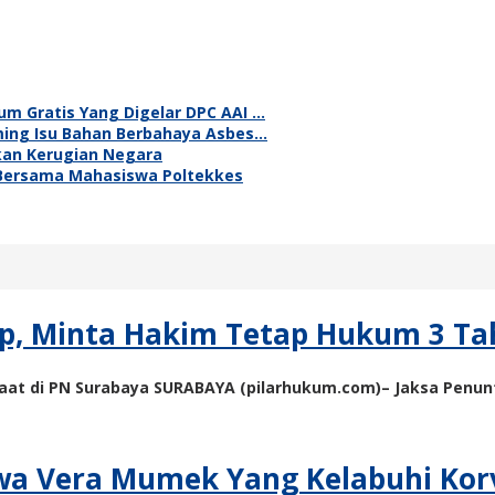
m Gratis Yang Digelar DPC AAI …
ming Isu Bahan Berbahaya Asbes…
hkan Kerugian Negara
 Bersama Mahasiswa Poltekkes
ip, Minta Hakim Tetap Hukum 3 T
at di PN Surabaya SURABAYA (pilarhukum.com)– Jaksa Penuntu
wa Vera Mumek Yang Kelabuhi Korv