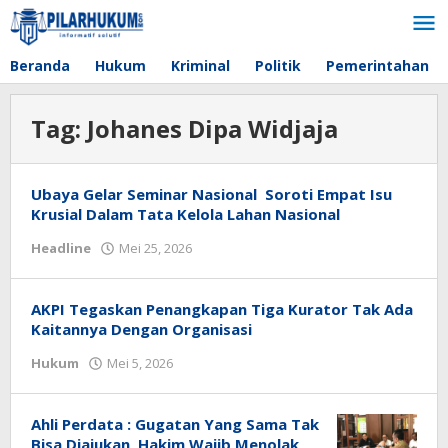
Lewati
ke
konten
Beranda
Hukum
Kriminal
Politik
Pemerintahan
Tag:
Johanes Dipa Widjaja
Ubaya Gelar Seminar Nasional Soroti Empat Isu
Krusial Dalam Tata Kelola Lahan Nasional
Headline
Mei 25, 2026
oleh
redaksi
AKPI Tegaskan Penangkapan Tiga Kurator Tak Ada
Kaitannya Dengan Organisasi
Hukum
Mei 5, 2026
oleh
redaksi
Ahli Perdata : Gugatan Yang Sama Tak
Bisa Diajukan, Hakim Wajib Menolak