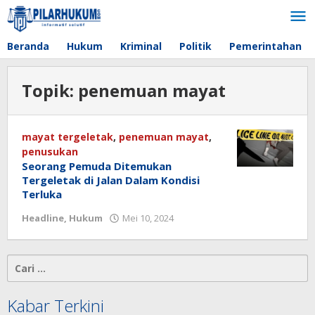
Lewati
ke
konten
Beranda
Hukum
Kriminal
Politik
Pemerintahan
Topik:
penemuan mayat
mayat tergeletak
,
penemuan mayat
,
penusukan
Seorang Pemuda Ditemukan
Tergeletak di Jalan Dalam Kondisi
Terluka
Headline
,
Hukum
Mei 10, 2024
oleh
redaksi
Cari
untuk:
Kabar Terkini