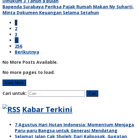
Dihukum 3 Tahun 8 Bulan
Bapenda Surabaya Periksa Pajak Rumah Makan Ny Suharti,
Minta Dokumen Keuangan Selama Setahun
1
2
3
…
256
Berikutnya
No More Posts Available.
No more pages to load.
View More
Cari untuk:
Kabar Terkini
7 Agustus Hari Hutan Indonesia: Momentum Menjaga
Paru-paru Bangsa untuk Generasi Mendatang
Selamat Jalan Cak Sholeh: Dari Kalisosok, Gugatan