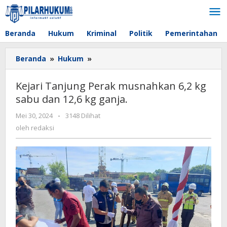
Lewati
ke
konten
Beranda
Hukum
Kriminal
Politik
Pemerintahan
Beranda
»
Hukum
»
Kejari
Tanjung
Perak
Kejari Tanjung Perak musnahkan 6,2 kg
musnahkan
sabu dan 12,6 kg ganja.
6,2
kg
Mei 30, 2024
oleh
-
3148 Dilihat
sabu
redaksi
oleh
redaksi
dan
12,6
kg
ganja.