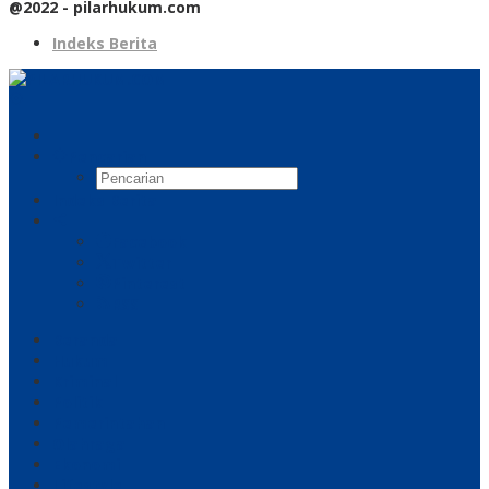
@2022 - pilarhukum.com
Indeks Berita
Pencarian
Indeks Berita
Facebook
Twitter
Pinterest
RSS
Beranda
Hukum
Kriminal
Politik
Pemerintahan
Olahraga
Ekonomi
Lifestyle