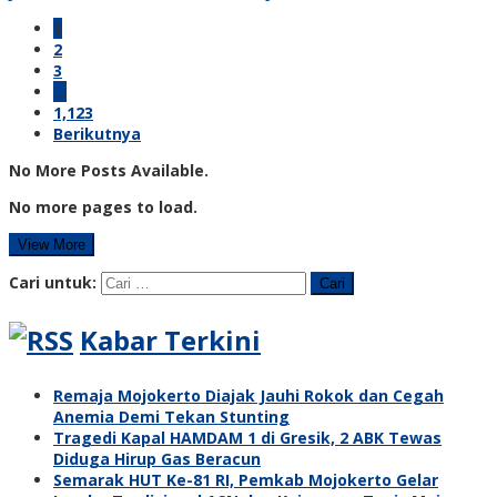
1
2
3
…
1,123
Berikutnya
No More Posts Available.
No more pages to load.
View More
Cari untuk:
Kabar Terkini
Remaja Mojokerto Diajak Jauhi Rokok dan Cegah
Anemia Demi Tekan Stunting
Tragedi Kapal HAMDAM 1 di Gresik, 2 ABK Tewas
Diduga Hirup Gas Beracun
Semarak HUT Ke-81 RI, Pemkab Mojokerto Gelar