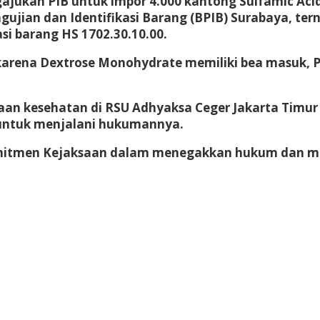
jukan PIB untuk impor 4.000 kantong Sulfamic Acid
gujian dan Identifikasi Barang (BPIB) Surabaya, ter
si barang HS 1702.30.10.00.
karena Dextrose Monohydrate memiliki bea masuk, P
n kesehatan di RSU Adhyaksa Ceger Jakarta Timur pa
r untuk menjalani hukumannya.
mitmen Kejaksaan dalam menegakkan hukum dan mem