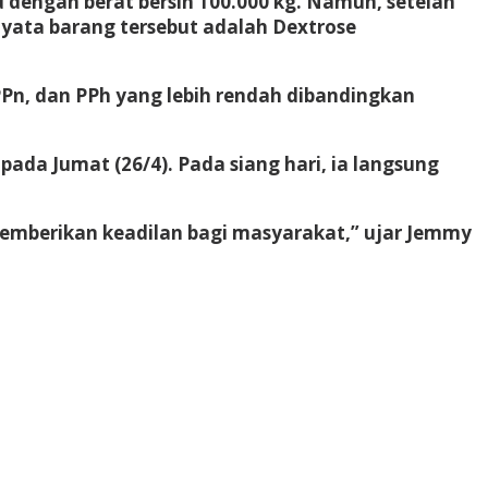
 dengan berat bersih 100.000 kg. Namun, setelah
nyata barang tersebut adalah Dextrose
Pn, dan PPh yang lebih rendah dibandingkan
da Jumat (26/4). Pada siang hari, ia langsung
berikan keadilan bagi masyarakat,” ujar Jemmy