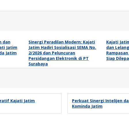
en dan
Sinergi Peradilan Modern: Kajati
Kajati Jat
ti Jatim
Jatim Hadiri Sosialisasi SEMA No.
dan Lelang
da Jatim
2/2026 dan Peluncuran
Rampasan B
Persidangan Elektronik di PT
Siap Dilepa
Surabaya
tif Kajati Jatim
Perkuat Sinergi Intelijen 
Kominda Jatim