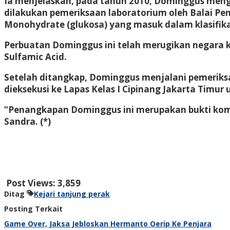
Ia menjelaskan, pada tahun 2010, Dominggus menga
dilakukan pemeriksaan laboratorium oleh Balai Pen
Monohydrate (glukosa) yang masuk dalam klasifika
Perbuatan Dominggus ini telah merugikan negara 
Sulfamic Acid.
Setelah ditangkap, Dominggus menjalani pemeriksaa
dieksekusi ke Lapas Kelas I Cipinang Jakarta Timu
“Penangkapan Dominggus ini merupakan bukti ko
Sandra. (*)
Post Views:
3,859
Ditag
Kejari tanjung perak
Posting Terkait
Game Over, Jaksa Jebloskan Hermanto Oerip Ke Penjara