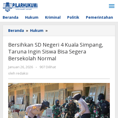
Lewati
ke
konten
Beranda
Hukum
Kriminal
Politik
Pemerintahan
Beranda
»
Hukum
»
Bersihkan
SD
Negeri
Bersihkan SD Negeri 4 Kuala Simpang,
4
Taruna Ingin Siswa Bisa Segera
Kuala
Bersekolah Normal
Simpang,
Taruna
Januari 26, 2026
oleh
-
907 Dilihat
Ingin
redaksi
oleh
redaksi
Siswa
Bisa
Segera
Bersekolah
Normal