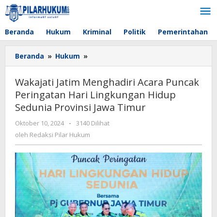
Lewati
ke
konten
Beranda
Hukum
Kriminal
Politik
Pemerintahan
Beranda
»
Hukum
»
Wakajati
Jatim
Menghadiri
Wakajati Jatim Menghadiri Acara Puncak
Acara
Peringatan Hari Lingkungan Hidup
Puncak
Sedunia Provinsi Jawa Timur
Peringatan
Hari
Oktober 10, 2024
oleh
-
3140 Dilihat
Lingkungan
Redaksi
oleh
Redaksi Pilar Hukum
Hidup
Pilar
Sedunia
Hukum
Provinsi
Jawa
Timur