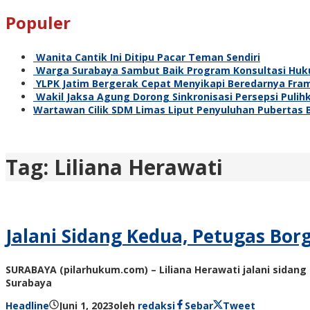
Populer
Wanita Cantik Ini Ditipu Pacar Teman Sendiri
Warga Surabaya Sambut Baik Program Konsultasi Huku
YLPK Jatim Bergerak Cepat Menyikapi Beredarnya Fra
Wakil Jaksa Agung Dorong Sinkronisasi Persepsi Puli
Wartawan Cilik SDM Limas Liput Penyuluhan Pubertas
Tag:
Liliana Herawati
Jalani Sidang Kedua, Petugas Bor
SURABAYA (pilarhukum.com) – Liliana Herawati jalani sidan
Surabaya
Headline
Juni 1, 2023
oleh
redaksi
Sebar
Tweet