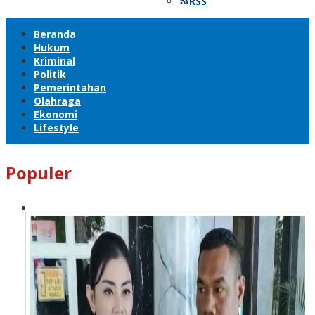
RSS
Beranda
Hukum
Kriminal
Politik
Pemerintahan
Olahraga
Ekonomi
Lifestyle
Populer