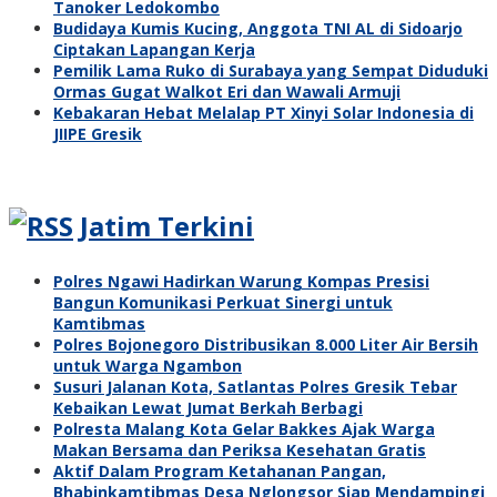
Tanoker Ledokombo
Budidaya Kumis Kucing, Anggota TNI AL di Sidoarjo
Ciptakan Lapangan Kerja
Pemilik Lama Ruko di Surabaya yang Sempat Diduduki
Ormas Gugat Walkot Eri dan Wawali Armuji
Kebakaran Hebat Melalap PT Xinyi Solar Indonesia di
JIIPE Gresik
Jatim Terkini
Polres Ngawi Hadirkan Warung Kompas Presisi
Bangun Komunikasi Perkuat Sinergi untuk
Kamtibmas
Polres Bojonegoro Distribusikan 8.000 Liter Air Bersih
untuk Warga Ngambon
Susuri Jalanan Kota, Satlantas Polres Gresik Tebar
Kebaikan Lewat Jumat Berkah Berbagi
Polresta Malang Kota Gelar Bakkes Ajak Warga
Makan Bersama dan Periksa Kesehatan Gratis
Aktif Dalam Program Ketahanan Pangan,
Bhabinkamtibmas Desa Nglongsor Siap Mendampingi