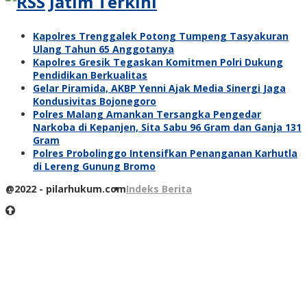
Jatim Terkini
Kapolres Trenggalek Potong Tumpeng Tasyakuran
Ulang Tahun 65 Anggotanya
Kapolres Gresik Tegaskan Komitmen Polri Dukung
Pendidikan Berkualitas
Gelar Piramida, AKBP Yenni Ajak Media Sinergi Jaga
Kondusivitas Bojonegoro
Polres Malang Amankan Tersangka Pengedar
Narkoba di Kepanjen, Sita Sabu 96 Gram dan Ganja 131
Gram
Polres Probolinggo Intensifkan Penanganan Karhutla
di Lereng Gunung Bromo
@2022 - pilarhukum.com
Indeks Berita