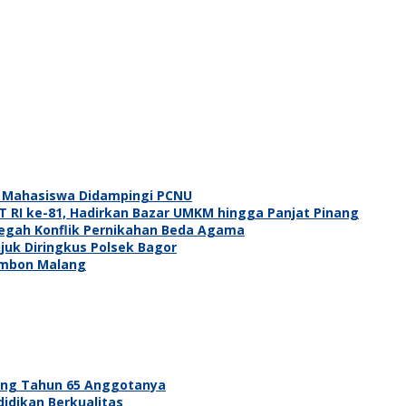
, Mahasiswa Didampingi PCNU
RI ke-81, Hadirkan Bazar UMKM hingga Panjat Pinang
egah Konflik Pernikahan Beda Agama
juk Diringkus Polsek Bagor
embon Malang
ang Tahun 65 Anggotanya
idikan Berkualitas