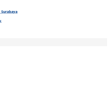
T Surabaya
k