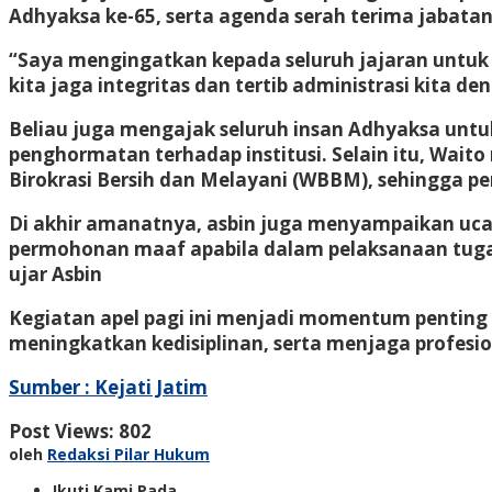
Adhyaksa ke-65, serta agenda serah terima jabata
“Saya mengingatkan kepada seluruh jajaran untuk
kita jaga integritas dan tertib administrasi kita 
Beliau juga mengajak seluruh insan Adhyaksa untu
penghormatan terhadap institusi. Selain itu, Wai
Birokrasi Bersih dan Melayani (WBBM), sehingga p
Di akhir amanatnya, asbin juga menyampaikan uca
permohonan maaf apabila dalam pelaksanaan tugas
ujar Asbin
Kegiatan apel pagi ini menjadi momentum penting b
meningkatkan kedisiplinan, serta menjaga profesi
Sumber : Kejati Jatim
Post Views:
802
oleh
Redaksi Pilar Hukum
Ikuti Kami Pada