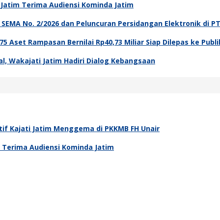
i Jatim Terima Audiensi Kominda Jatim
asi SEMA No. 2/2026 dan Peluncuran Persidangan Elektronik di P
5 Aset Rampasan Bernilai Rp40,73 Miliar Siap Dilepas ke Publi
l, Wakajati Jatim Hadiri Dialog Kebangsaan
tif Kajati Jatim Menggema di PKKMB FH Unair
m Terima Audiensi Kominda Jatim