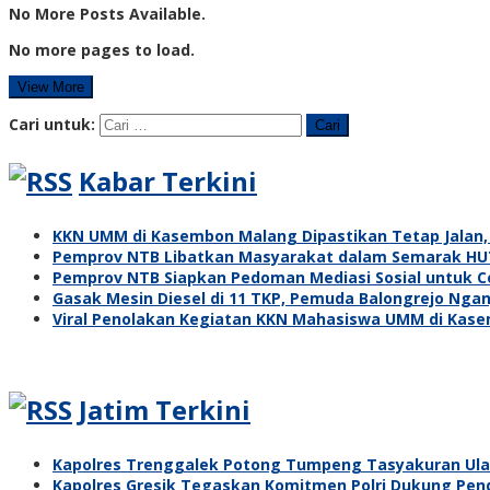
No More Posts Available.
No more pages to load.
View More
Cari untuk:
Kabar Terkini
KKN UMM di Kasembon Malang Dipastikan Tetap Jalan
Pemprov NTB Libatkan Masyarakat dalam Semarak HUT 
Pemprov NTB Siapkan Pedoman Mediasi Sosial untuk C
Gasak Mesin Diesel di 11 TKP, Pemuda Balongrejo Ngan
Viral Penolakan Kegiatan KKN Mahasiswa UMM di Kas
Jatim Terkini
Kapolres Trenggalek Potong Tumpeng Tasyakuran Ul
Kapolres Gresik Tegaskan Komitmen Polri Dukung Pend