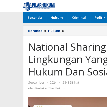
Lewati
ke
konten
Beranda
Hukum
Kriminal
Politik
Beranda
»
Hukum
»
National
Sharing
Session
National Sharing
Tata
Kelola
Lingkungan Yang 
Lingkungan
Yang
Baik
Hukum Dan Sosi
Dari
Prespektif
Hukum
September 14, 2024
oleh
-
2843 Dilihat
Dan
Redaksi
oleh
Redaksi Pilar Hukum
Sosial
Pilar
Hukum