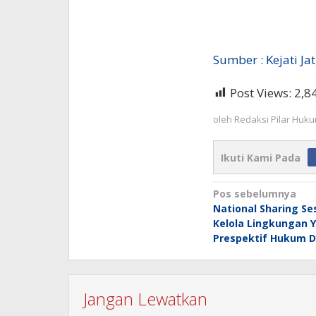
Sumber : Kejati Ja
Post Views:
2,8
oleh
Redaksi Pilar Huk
Ikuti Kami Pada
Navigasi
Pos sebelumnya
National Sharing Se
pos
Kelola Lingkungan Y
Prespektif Hukum D
Jangan Lewatkan