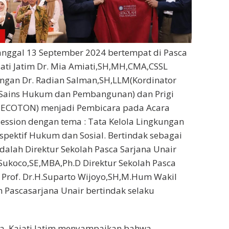
anggal 13 September 2024 bertempat di Pasca
ajati Jatim Dr. Mia Amiati,SH,MH,CMA,CSSL
gan Dr. Radian Salman,SH,LLM(Kordinator
 Sains Hukum dan Pembangunan) dan Prigi
O ECOTON) menjadi Pembicara pada Acara
Session dengan tema : Tata Kelola Lingkungan
espektif Hukum dan Sosial. Bertindak sebagai
dalah Direktur Sekolah Pasca Sarjana Unair
 Sukoco,SE,MBA,Ph.D Direktur Sekolah Pasca
 Prof. Dr.H.Suparto Wijoyo,SH,M.Hum Wakil
ah Pascasarjana Unair bertindak selaku
, Kajati Jatim menyampaikan bahwa