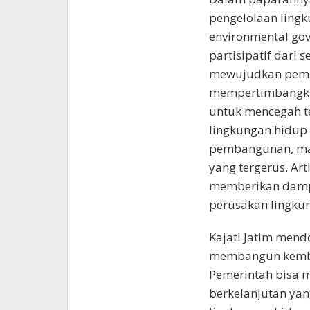
pengelolaan lingk
environmental go
partisipatif dari 
mewujudkan pemb
mempertimbangkan
untuk mencegah t
lingkungan hidup
pembangunan, mak
yang tergerus. Ar
memberikan dampa
perusakan lingku
Kajati Jatim men
membangun kembal
Pemerintah bisa
berkelanjutan yan