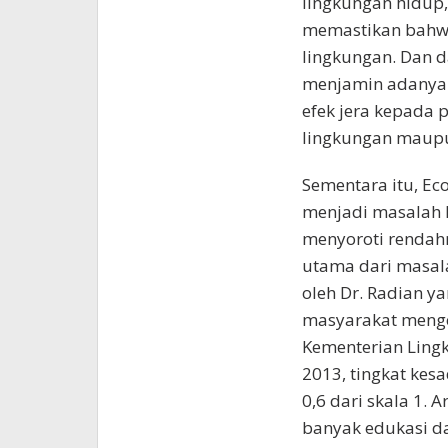
lingkungan hidup,
memastikan bahw
lingkungan. Dan d
menjamin adanya
efek jera kepada 
lingkungan maupu
Sementara itu, Ec
menjadi masalah l
menyoroti rendah
utama dari masal
oleh Dr. Radian y
masyarakat menge
Kementerian Ling
2013, tingkat ke
0,6 dari skala 1.
banyak edukasi da