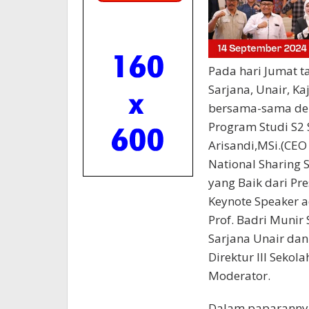
Pada hari Jumat t
Sarjana, Unair, K
bersama-sama den
Program Studi S2
Arisandi,MSi.(CE
National Sharing 
yang Baik dari Pr
Keynote Speaker a
Prof. Badri Munir
Sarjana Unair dan
Direktur III Sekol
Moderator.
Dalam paparannya