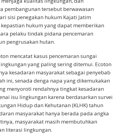
 menjaga kualitas lingkungan, dan
a pembangunan tersebut berwawasan
ari sisi penegakan hukum Kajati Jatim
 kepastian hukum yang dapat memberikan
para pelaku tindak pidana pencemaran
n pengrusakan hutan.
oton mencatat kasus pencemaran sungai
ingkungan yang paling sering ditemui. Ecoton
nya kesadaran masyarakat sebagai penyebab
ah ini, senada denga napa yang dikemukakan
ang menyoroti rendahnya tingkat kesadaran
nai isu lingkungan karena berdasarkan survei
kungan Hidup dan Kehutanan (KLHK) tahun
sadaran masyarakat hanya berada pada angka
 Artinya, masyarakat masih membutuhkan
n literasi lingkungan.