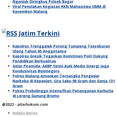
Nganjuk Diringkus Polsek Bagor
Viral Penolakan Kegiatan KKN Mahasiswa UMM di
Kasembon Malang
Jatim Terkini
Kapolres Trenggalek Potong Tumpeng Tasyakuran
Ulang Tahun 65 Anggotanya
Kapolres Gresik Tegaskan Komitmen Polri Dukung
Pendidikan Berkualitas
Gelar Piramida, AKBP Yenni Ajak Media Sinergi Jaga
Kondusivitas Bojonegoro
Polres Malang Amankan Tersangka Pengedar
Narkoba di Kepanjen, Sita Sabu 96 Gram dan Ganja 131
Gram
Polres Probolinggo Intensifkan Penanganan Karhutla
di Lereng Gunung Bromo
@2022 - pilarhukum.com
Indeks Berita