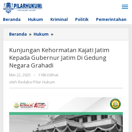
Lewati
ke
konten
Beranda
Hukum
Kriminal
Politik
Pemerintahan
Beranda
»
Hukum
»
Kunjungan
Kehormatan
Kajati
Kunjungan Kehormatan Kajati Jatim
Jatim
Kepada Gubernur Jatim Di Gedung
Kepada
Negara Grahadi
Gubernur
Jatim
Mei 22, 2025
oleh
-
1186 Dilihat
Di
Redaksi
oleh
Redaksi Pilar Hukum
Gedung
Pilar
Negara
Hukum
Grahadi