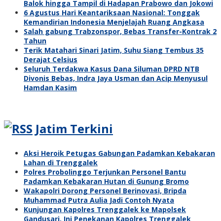
Balok hingga Tampil di Hadapan Prabowo dan Jokowi
6 Agustus Hari Keantariksaan Nasional: Tonggak
Kemandirian Indonesia Menjelajah Ruang Angkasa
Salah gabung Trabzonspor, Bebas Transfer-Kontrak 2
Tahun
Terik Matahari Sinari Jatim, Suhu Siang Tembus 35
Derajat Celsius
Seluruh Terdakwa Kasus Dana Siluman DPRD NTB
Divonis Bebas, Indra Jaya Usman dan Acip Menyusul
Hamdan Kasim
Jatim Terkini
Aksi Heroik Petugas Gabungan Padamkan Kebakaran
Lahan di Trenggalek
Polres Probolinggo Terjunkan Personel Bantu
Padamkan Kebakaran Hutan di Gunung Bromo
Wakapolri Dorong Personel Berinovasi, Bripda
Muhammad Putra Aulia Jadi Contoh Nyata
Kunjungan Kapolres Trenggalek ke Mapolsek
Gandusari, Ini Penekanan Kapolres Trenggalek