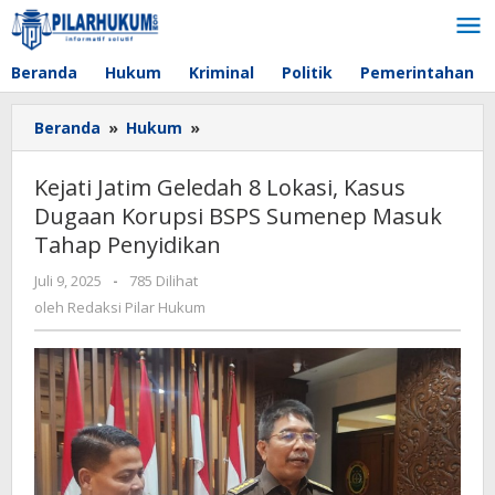
Lewati
ke
konten
Beranda
Hukum
Kriminal
Politik
Pemerintahan
Beranda
»
Hukum
»
Kejati
Jatim
Geledah
Kejati Jatim Geledah 8 Lokasi, Kasus
8
Dugaan Korupsi BSPS Sumenep Masuk
Lokasi,
Tahap Penyidikan
Kasus
Dugaan
Juli 9, 2025
oleh
-
785 Dilihat
Korupsi
Redaksi
oleh
Redaksi Pilar Hukum
BSPS
Pilar
Sumenep
Hukum
Masuk
Tahap
Penyidikan