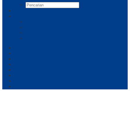
Indeks Berita
Facebook
Twitter
Pinterest
RSS
Beranda
Hukum
Kriminal
Politik
Pemerintahan
Olahraga
Ekonomi
Lifestyle