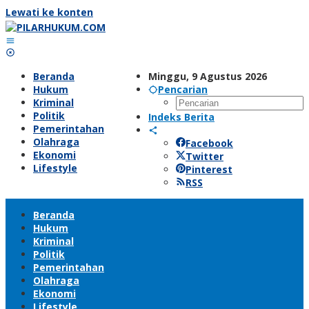
Lewati ke konten
Beranda
Minggu, 9 Agustus 2026
Hukum
Pencarian
Kriminal
Politik
Indeks Berita
Pemerintahan
Olahraga
Facebook
Ekonomi
Twitter
Lifestyle
Pinterest
RSS
Beranda
Hukum
Kriminal
Politik
Pemerintahan
Olahraga
Ekonomi
Lifestyle