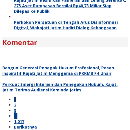
Kajati Jatim Resmikan Pameran dan Lelang Serentak,
275 Aset Rampasan Bernilai Rp40,73 Miliar Siap
Dilepas ke Publik
Perkokoh Persatuan di Tengah Arus Disinformasi
Digital, Wakajati Jatim Hadiri Dialog Kebangsaan
Komentar
Bangun Generasi Penegak Hukum Profesional, Pesan
Inspiratif Kajati Jatim Menggema di PKKMB FH Unair
Perkuat Sinergi Intelijen dan Penegakan Hukum, Kajati
Jatim Terima Audiensi Kominda Jatim
1
2
3
…
1,017
Berikutnya