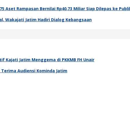
5 Aset Rampasan Bernilai Rp40,73 Miliar Siap Dilepas ke Publi
l, Wakajati Jatim Hadiri Dialog Kebangsaan
tif Kajati Jatim Menggema di PKKMB FH Unair
m Terima Audiensi Kominda Jatim