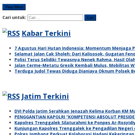
View More
Cari untuk:
Kabar Terkini
7 Agustus Hari Hutan Indonesia: Momentum Menjaga 
Selamat Jalan Cak Sholeh: Dari Kalisosok, Gugatan Fen
Polisi Terus Selidiki Tewasnya Nenek Rahma, Hasil O
Jalan Cerme-Metatu Gresik Kembali Mulus, Mobilitas 
Terduga Judol Tewas Diduga Dianiaya Oknum Polsek Be
Jatim Terkini
DVI Polda Jatim Serahkan Jenazah Kelima Korban KM Mu
PENGGANTIAN KAPOLRI “KOMPETENSI ABSOLUT PRESIDE
Kapolres Trenggalek Silaturahmi ke Ponpes Ar-Rosyidi
Kunjungan Kapolres Trenggalek ke Pengadilan Negeri
Polres Jombang Perkuat Kolaborasi Hadapi Kekeringan