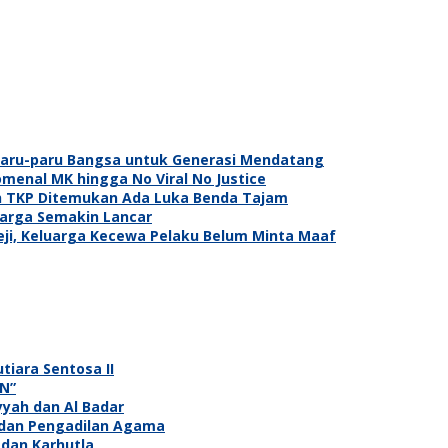
Paru-paru Bangsa untuk Generasi Mendatang
omenal MK hingga No Viral No Justice
lah TKP Ditemukan Ada Luka Benda Tajam
Warga Semakin Lancar
ji, Keluarga Kecewa Pelaku Belum Minta Maaf
tiara Sentosa II
N”
yyah dan Al Badar
 dan Pengadilan Agama
 dan Karhutla