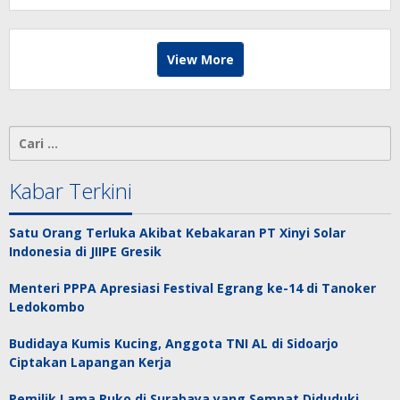
View More
Cari
untuk:
Kabar Terkini
Satu Orang Terluka Akibat Kebakaran PT Xinyi Solar
Indonesia di JIIPE Gresik
Menteri PPPA Apresiasi Festival Egrang ke-14 di Tanoker
Ledokombo
Budidaya Kumis Kucing, Anggota TNI AL di Sidoarjo
Ciptakan Lapangan Kerja
Pemilik Lama Ruko di Surabaya yang Sempat Diduduki