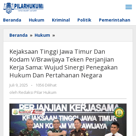
Lewati
ke
konten
Beranda
Hukum
Kriminal
Politik
Pemerintahan
Beranda
»
Hukum
»
Kejaksaan
Tinggi
Jawa
Kejaksaan Tinggi Jawa Timur Dan
Timur
Kodam V/Brawijaya Teken Perjanjian
Dan
Kerja Sama: Wujud Sinergi Penegakan
Kodam
V/Brawijaya
Hukum Dan Pertahanan Negara
Teken
Juli 9, 2025
oleh
-
1056 Dilihat
Perjanjian
Redaksi
oleh
Redaksi Pilar Hukum
Kerja
Pilar
Sama:
Hukum
Wujud
Sinergi
Penegakan
Hukum
Dan