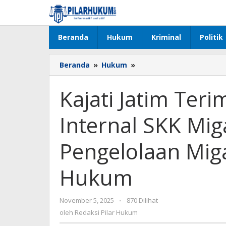
Lewati
ke
konten
Beranda
Hukum
Kriminal
Politik
Beranda
»
Hukum
»
Kajati
Jatim
Terima
Kajati Jatim Ter
Audiensi
Pengawas
Internal SKK Mi
Internal
SKK
Migas,
Pengelolaan Miga
Dukung
Pengelolaan
Hukum
Migas
yang
Tertib
November 5, 2025
oleh
-
870 Dilihat
dan
Redaksi
oleh
Redaksi Pilar Hukum
Taat
Pilar
Hukum