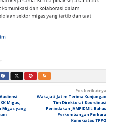
inan kerja sama. Kedua pihak sepakat untuk
 komunikasi dan kolaborasi dalam
laan sektor migas yang tertib dan taat
tim
um
Pos berikutnya
 Audiensi
Wakajati Jatim Terima Kunjungan
SKK Migas,
Tim Direktorat Koordinasi
n Migas yang
Penindakan JAMPIDMIL Bahas
kum
Perkembangan Perkara
Koneksitas TPPO