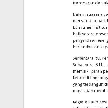
transparan dan ak
Dalam suasana yang
menyambut baik k
komitmen institu
baik secara preven
pengelolaan energi
berlandaskan kep
Sementara itu, Pen
Suhaendra, S.I.K
memiliki peran p
kelola di lingkun
yang terbangun di
migas dan member
Kegiatan audiensi