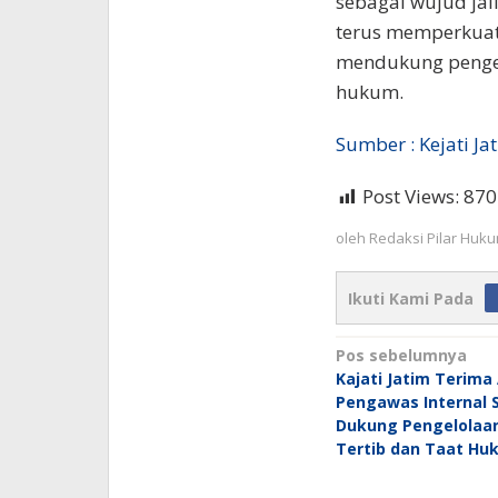
sebagai wujud jal
terus memperkuat
mendukung pengelo
hukum.
Sumber : Kejati Ja
Post Views:
870
oleh
Redaksi Pilar Huk
Ikuti Kami Pada
Navigasi
Pos sebelumnya
Kajati Jatim Terima
pos
Pengawas Internal 
Dukung Pengelolaa
Tertib dan Taat Hu