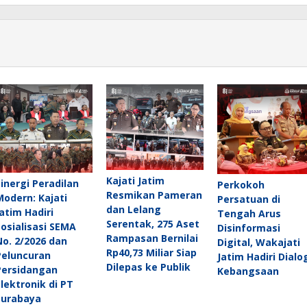
Kajati Jatim
Sinergi Peradilan
Perkokoh
Resmikan Pameran
Modern: Kajati
Persatuan di
dan Lelang
Jatim Hadiri
Tengah Arus
Serentak, 275 Aset
Sosialisasi SEMA
Disinformasi
Rampasan Bernilai
No. 2/2026 dan
Digital, Wakajati
Rp40,73 Miliar Siap
Peluncuran
Jatim Hadiri Dialo
Dilepas ke Publik
Persidangan
Kebangsaan
Elektronik di PT
Surabaya