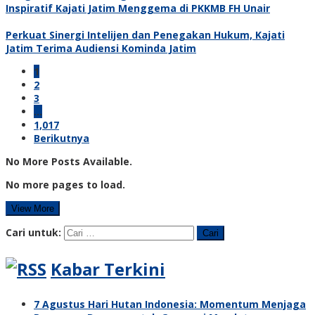
Inspiratif Kajati Jatim Menggema di PKKMB FH Unair
Perkuat Sinergi Intelijen dan Penegakan Hukum, Kajati
Jatim Terima Audiensi Kominda Jatim
1
2
3
…
1,017
Berikutnya
No More Posts Available.
No more pages to load.
View More
Cari untuk:
Kabar Terkini
7 Agustus Hari Hutan Indonesia: Momentum Menjaga