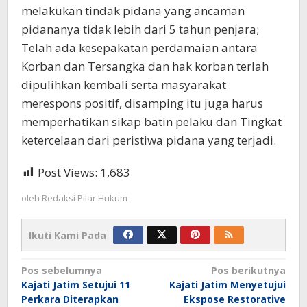
melakukan tindak pidana yang ancaman
pidananya tidak lebih dari 5 tahun penjara;
Telah ada kesepakatan perdamaian antara
Korban dan Tersangka dan hak korban terlah
dipulihkan kembali serta masyarakat
merespons positif, disamping itu juga harus
memperhatikan sikap batin pelaku dan Tingkat
ketercelaan dari peristiwa pidana yang terjadi.
Post Views:
1,683
oleh
Redaksi Pilar Hukum
Ikuti Kami Pada
Navigasi
Pos sebelumnya
Pos berikutnya
Kajati Jatim Setujui 11
Kajati Jatim Menyetujui
pos
Perkara Diterapkan
Ekspose Restorative