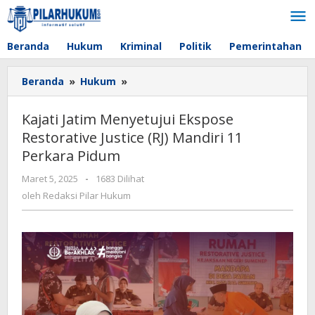
Lewati
ke
konten
Beranda
Hukum
Kriminal
Politik
Pemerintahan
Beranda
»
Hukum
»
Kajati
Jatim
Menyetujui
Kajati Jatim Menyetujui Ekspose
Ekspose
Restorative Justice (RJ) Mandiri 11
Restorative
Perkara Pidum
Justice
(RJ)
Maret 5, 2025
oleh
-
1683 Dilihat
Mandiri
Redaksi
oleh
Redaksi Pilar Hukum
11
Pilar
Perkara
Hukum
Pidum