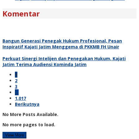
Komentar
Bangun Generasi Penegak Hukum Profesional, Pesan
Inspiratif Kajati Jatim Menggema di PKKMB FH Unair
Perkuat Sinergi Intelijen dan Penegakan Hukum, Kajati
Jatim Terima Audiensi Kominda Jatim
1
2
3
…
1,017
Berikutnya
No More Posts Available.
No more pages to load.
View More