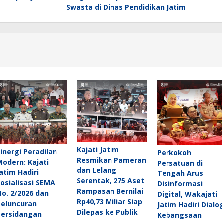
Swasta di Dinas Pendidikan Jatim
Kajati Jatim
Sinergi Peradilan
Perkokoh
Resmikan Pameran
Modern: Kajati
Persatuan di
dan Lelang
Jatim Hadiri
Tengah Arus
Serentak, 275 Aset
Sosialisasi SEMA
Disinformasi
Rampasan Bernilai
No. 2/2026 dan
Digital, Wakajati
Rp40,73 Miliar Siap
Peluncuran
Jatim Hadiri Dialo
Dilepas ke Publik
Persidangan
Kebangsaan