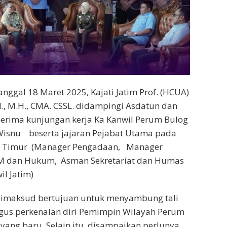
anggal 18 Maret 2025, Kajati Jatim Prof. (HCUA)
H., M.H., CMA. CSSL. didampingi Asdatun dan
erima kunjungan kerja Ka Kanwil Perum Bulog
isnu beserta jajaran Pejabat Utama pada
wa Timur (Manager Pengadaan, Manager
M dan Hukum, Asman Sekretariat dan Humas
l Jatim)
dimaksud bertujuan untuk menyambung tali
igus perkenalan diri Pemimpin Wilayah Perum
yang baru. Selain itu, disampaikan perlunya