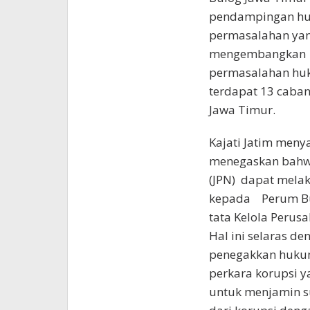
pendampingan huk
permasalahan yan
mengembangkan bi
permasalahan huk
terdapat 13 caban
Jawa Timur.
Kajati Jatim meny
menegaskan bahwa 
(JPN) dapat mela
kepada Perum Bu
tata Kelola Perus
Hal ini selaras d
penegakkan hukum
perkara korupsi y
untuk menjamin s