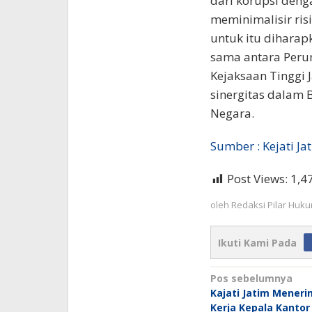
dari korupsi den
meminimalisir risi
untuk itu dihara
sama antara Peru
Kejaksaan Tinggi
sinergitas dalam
Negara.
Sumber : Kejati Ja
Post Views:
1,4
oleh
Redaksi Pilar Huk
Ikuti Kami Pada
Navigasi
Pos sebelumnya
Kajati Jatim Mener
pos
Kerja Kepala Kantor