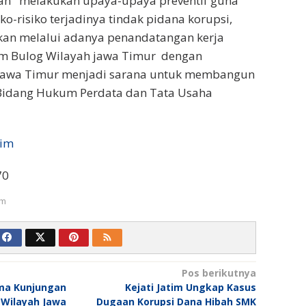
gan melakukan upaya-upaya preventif guna
ko-risiko terjadinya tindak pidana korupsi,
pkan melalui adanya penandatangan kerja
m Bulog Wilayah jawa Timur dengan
 Jawa Timur menjadi sarana untuk membangun
 Bidang Hukum Perdata dan Tata Usaha
tim
70
um
Pos berikutnya
ima Kunjungan
Kejati Jatim Ungkap Kasus
 Wilayah Jawa
Dugaan Korupsi Dana Hibah SMK