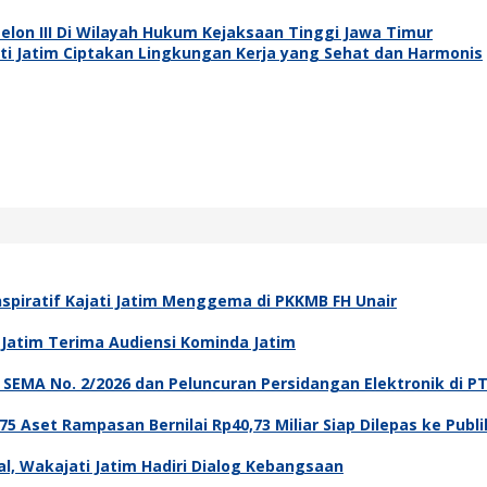
Eselon III Di Wilayah Hukum Kejaksaan Tinggi Jawa Timur
i Jatim Ciptakan Lingkungan Kerja yang Sehat dan Harmonis
spiratif Kajati Jatim Menggema di PKKMB FH Unair
i Jatim Terima Audiensi Kominda Jatim
asi SEMA No. 2/2026 dan Peluncuran Persidangan Elektronik di P
5 Aset Rampasan Bernilai Rp40,73 Miliar Siap Dilepas ke Publi
l, Wakajati Jatim Hadiri Dialog Kebangsaan