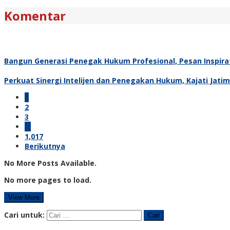
Komentar
Bangun Generasi Penegak Hukum Profesional, Pesan Inspira
Perkuat Sinergi Intelijen dan Penegakan Hukum, Kajati Jati
1
2
3
…
1,017
Berikutnya
No More Posts Available.
No more pages to load.
View More
Cari untuk: