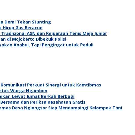
ia Demi Tekan Stunting
a Hirup Gas Beracun
Tradisional ASN dan Kejuaraan Tenis Meja Junior
an di Mojokerto Dibekuk Polisi
ayakan Anabul, Tapi Pengingat untuk Peduli
 Komunikasi Perkuat Sinergi untuk Kamtibmas
h untuk Warga Ngambon
baikan Lewat Jumat Berkah Berbagi
 Bersama dan Periksa Kesehatan Gratis
bmas Desa Nglongsor Siap Mendampingi Kelompok Tani