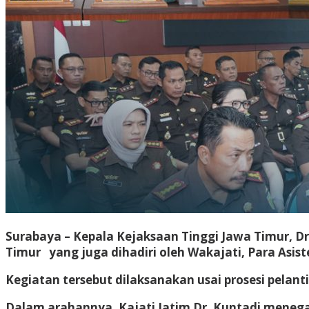
Surabaya – Kepala Kejaksaan Tinggi Jawa Timur, Dr
Timur yang juga dihadiri oleh Wakajati, Para Asist
Kegiatan tersebut dilaksanakan usai prosesi pelant
Dalam arahannya, Kajati Jatim Dr. Kuntadi menega