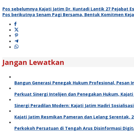
Pos sebelumnya
Kajati Jatim Dr. Kuntadi Lantik 27 Pejabat 
Pos berikutnya
Senam Pagi Bersama, Bentuk Komitmen Kejat
Jangan Lewatkan
Bangun Generasi Penegak Hukum Profesional, Pesan In
Perkuat Sinergi Intelijen dan Penegakan Hukum, Kajat
Sinergi Peradilan Modern: Kajati Jatim Hadiri Sosialis
Kajati Jatim Resmikan Pameran dan Lelang Serentak, 27
Perkokoh Persatuan di Tengah Arus Disinformasi Digita