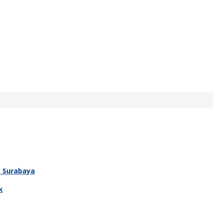
T Surabaya
k