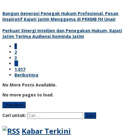
Bangun Generasi Penegak Hukum Profesional, Pesan
Inspiratif Kajati Jatim Menggema di PKKMB FH Unair
Perkuat Sinergi Intelijen dan Penegakan Hukum, Kajati
Jatim Terima Audiensi Kominda Jatim
1
2
3
…
1,017
Berikutnya
No More Posts Available.
No more pages to load.
View More
Cari untuk:
Kabar Terkini