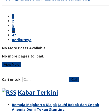
1
2
3
…
47
Berikutnya
No More Posts Available.
No more pages to load.
View More
Cari untuk:
Kabar Terkini
Remaja Mojokerto Diajak Jauhi Rokok dan Cegah
Anemia Demi Tekan Stunting