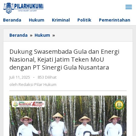
Lewati
ke
konten
Beranda
Hukum
Kriminal
Politik
Pemerintahan
Beranda
»
Hukum
»
Dukung
Swasembada
Gula
Dukung Swasembada Gula dan Energi
dan
Nasional, Kejati Jatim Teken MoU
Energi
dengan PT Sinergi Gula Nusantara
Nasional,
Kejati
Juli 11, 2025
oleh
-
853 Dilihat
Jatim
Redaksi
oleh
Redaksi Pilar Hukum
Teken
Pilar
MoU
Hukum
dengan
PT
Sinergi
Gula
Nusantara