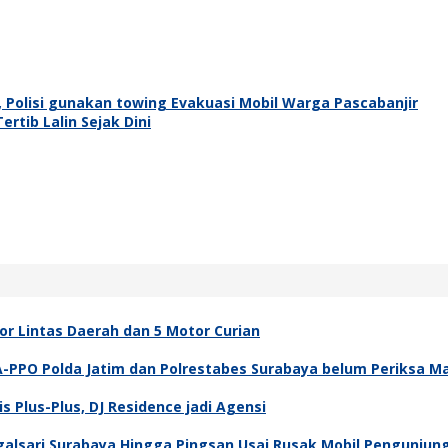
 Polisi gunakan towing Evakuasi Mobil Warga Pascabanjir
rtib Lalin Sejak Dini
 Lintas Daerah dan 5 Motor Curian
PA-PPO Polda Jatim dan Polrestabes Surabaya belum Periksa 
 Plus-Plus, DJ Residence jadi Agensi
alsari Surabaya Hingga Pingsan Usai Rusak Mobil Pengunjun