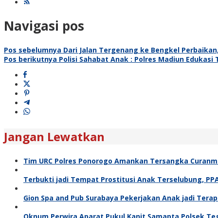
Navigasi pos
Pos sebelumnya
Dari Jalan Tergenang ke Bengkel Perbaikan,
Pos berikutnya
Polisi Sahabat Anak : Polres Madiun Edukasi Te
Jangan Lewatkan
Tim URC Polres Ponorogo Amankan Tersangka Curanmor
Terbukti jadi Tempat Prostitusi Anak Terselubung, P
Gion Spa and Pub Surabaya Pekerjakan Anak jadi Terapis
Oknum Perwira Aparat Pukul Kanit Samapta Polsek Teg