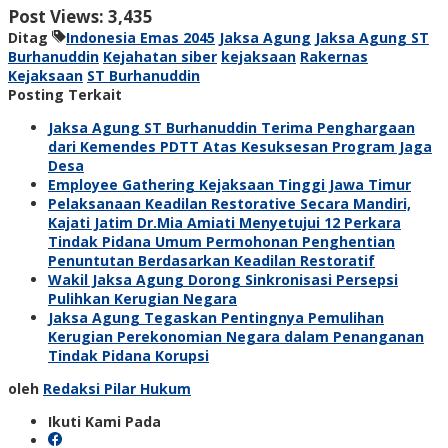
Post Views:
3,435
Ditag
Indonesia Emas 2045
Jaksa Agung
Jaksa Agung ST
Burhanuddin
Kejahatan siber
kejaksaan
Rakernas
Kejaksaan
ST Burhanuddin
Posting Terkait
Jaksa Agung ST Burhanuddin Terima Penghargaan
dari Kemendes PDTT Atas Kesuksesan Program Jaga
Desa
Employee Gathering Kejaksaan Tinggi Jawa Timur
Pelaksanaan Keadilan Restorative Secara Mandiri,
Kajati Jatim Dr.Mia Amiati Menyetujui 12 Perkara
Tindak Pidana Umum Permohonan Penghentian
Penuntutan Berdasarkan Keadilan Restoratif
Wakil Jaksa Agung Dorong Sinkronisasi Persepsi
Pulihkan Kerugian Negara
Jaksa Agung Tegaskan Pentingnya Pemulihan
Kerugian Perekonomian Negara dalam Penanganan
Tindak Pidana Korupsi
oleh
Redaksi Pilar Hukum
Ikuti Kami Pada