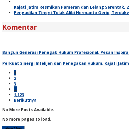
Kajati Jatim Resmikan Pameran dan Lelang Serentak, 27
Pengadilan Tinggi Tolak Alibi Hermanto Oerip, Terdak
Komentar
Bangun Generasi Penegak Hukum Profesional, Pesan Inspira
Perkuat Sinergi Intelijen dan Penegakan Hukum, Kajati Jati
1
2
3
…
1,123
Berikutnya
No More Posts Available.
No more pages to load.
View More