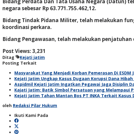
Bidang Perdata Dan Tata Usaha Negara (Datun) te
negara sebesar Rp 63.771.755.462,12.
Bidang Tindak Pidana Militer, telah melakukan fung
koordinasi perkara.
Bidang Pengawasan, telah melakukan penjatuhan dis
Post Views:
3,231
Ditag
Kejati jatim
Posting Terkait
Masyarakat Yang Menjadi Korban Pemerasan Di ESDM Jat
Kejati Jatim Ungkap Kasus Dugaan Korupsi Dana Hibah 
Aspidmil Kejati Jatim Ingatkan Pegawai Jaga Disiplin 
Kajati Jatim: Batik Simbol Persatuan yang Melampaui 
Kejati Jatim Tahan Mantan Bos PT INKA Terkait Kasus
oleh
Redaksi Pilar Hukum
Ikuti Kami Pada