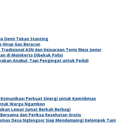
ia Demi Tekan Stunting
a Hirup Gas Beracun
Tradisional ASN dan Kejuaraan Tenis Meja Junior
an di Mojokerto Dibekuk Polisi
ayakan Anabul, Tapi Pengingat untuk Peduli
 Komunikasi Perkuat Sinergi untuk Kamtibmas
h untuk Warga Ngambon
baikan Lewat Jumat Berkah Berbagi
 Bersama dan Periksa Kesehatan Gratis
bmas Desa Nglongsor Siap Mendampingi Kelompok Tani