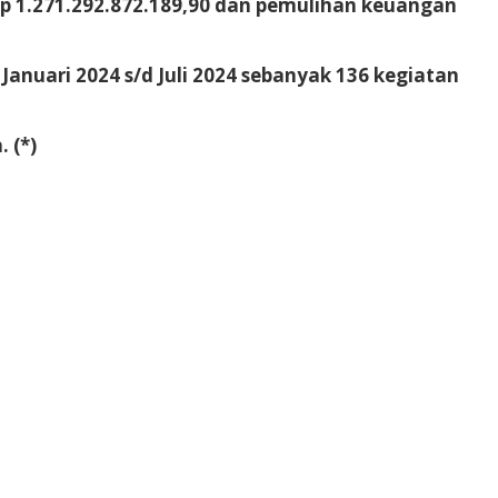
p 1.271.292.872.189,90 dan pemulihan keuangan
anuari 2024 s/d Juli 2024 sebanyak 136 kegiatan
 (*)