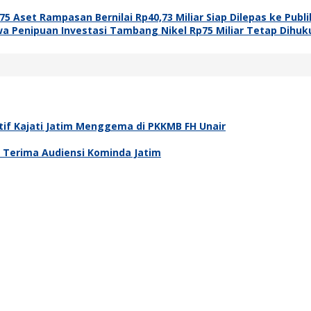
5 Aset Rampasan Bernilai Rp40,73 Miliar Siap Dilepas ke Publi
wa Penipuan Investasi Tambang Nikel Rp75 Miliar Tetap Dihuk
tif Kajati Jatim Menggema di PKKMB FH Unair
m Terima Audiensi Kominda Jatim