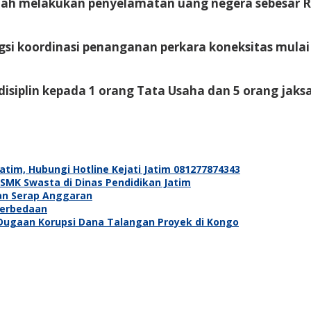
lah melakukan penyelamatan uang negera sebesar R
si koordinasi penanganan perkara koneksitas mulai J
iplin kepada 1 orang Tata Usaha dan 5 orang jaksa.
im, Hubungi Hotline Kejati Jatim 081277874343
SMK Swasta di Dinas Pendidikan Jatim
Dan Serap Anggaran
Perbedaan
 Dugaan Korupsi Dana Talangan Proyek di Kongo