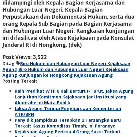
didampingi oleh Kepala Bagian Kerjasama dan
Hubungan Luar Negeri, Kepala Bagian
Perpustakaan dan Dokumentasi Hukum, serta dua
orang Kepala Sub Bagian pada Bagian Kerjasama
dan Hubungan Luar Negeri. Rangkaian kunjungan
ini difasilitasi oleh Atase Kejaksaan pada Konsulat
Jenderal RI di Hongkong.
(dek)
Post Views:
3,522
Ditag
Biro Hukum dan Hubungan Luar Negeri Kejaksaan
Agung
Biro Hukum dan Hubungan Luar Negeri Kejaksaan
Agung kunjungan ke Hongkong
Kejaksaan Agung
Posting Terkait
Raih Predikat WTP 8 Kali Berturut-Turut, Jaksa Agung
Lanjutkan Komitmen Kejaksaan Jadi Institusi yang
Akuntabel di Mata Publik
Jaksa Agung Terima Penghargaan Kementerian
ATR/BPN
Penyidik Jampidsus Tetapkan 2 Tersangka Baru
Terkait Kasus Komoditas Timah, Ini Perannya
Kejaksaan Agung Periksa 4 Orang Saksi Terkait