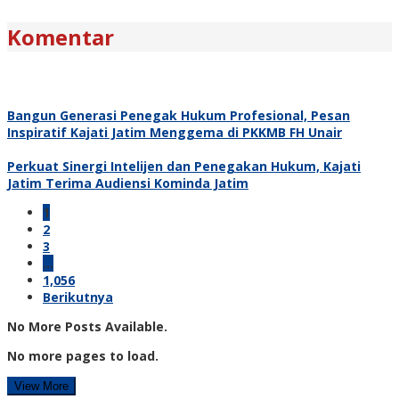
Komentar
Bangun Generasi Penegak Hukum Profesional, Pesan
Inspiratif Kajati Jatim Menggema di PKKMB FH Unair
Perkuat Sinergi Intelijen dan Penegakan Hukum, Kajati
Jatim Terima Audiensi Kominda Jatim
1
2
3
…
1,056
Berikutnya
No More Posts Available.
No more pages to load.
View More