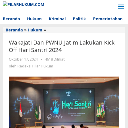
Lewati
ke
konten
Beranda
Hukum
Kriminal
Politik
Pemerintahan
Beranda
»
Hukum
»
Wakajati
Dan
Wakajati Dan PWNU Jatim Lakukan Kick
PWNU
Jatim
Off Hari Santri 2024
Lakukan
Oktober 17, 2024
oleh
-
4618 Dilihat
Kick
Redaksi
Off
oleh
Redaksi Pilar Hukum
Pilar
Hari
Hukum
Santri
2024