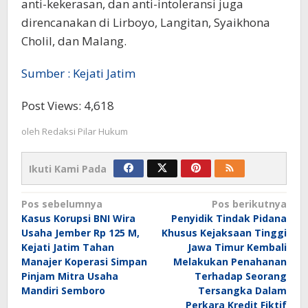
anti-kekerasan, dan anti-intoleransi juga
direncanakan di Lirboyo, Langitan, Syaikhona
Cholil, dan Malang.
Sumber : Kejati Jatim
Post Views:
4,618
oleh
Redaksi Pilar Hukum
Ikuti Kami Pada
Navigasi
Pos sebelumnya
Pos berikutnya
Kasus Korupsi BNI Wira
Penyidik Tindak Pidana
pos
Usaha Jember Rp 125 M,
Khusus Kejaksaan Tinggi
Kejati Jatim Tahan
Jawa Timur Kembali
Manajer Koperasi Simpan
Melakukan Penahanan
Pinjam Mitra Usaha
Terhadap Seorang
Mandiri Semboro
Tersangka Dalam
Perkara Kredit Fiktif