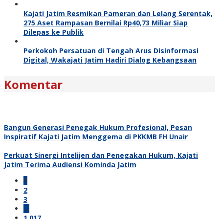
Kajati Jatim Resmikan Pameran dan Lelang Serentak,
275 Aset Rampasan Bernilai Rp40,73 Miliar Siap
Dilepas ke Publik
Perkokoh Persatuan di Tengah Arus Disinformasi
Digital, Wakajati Jatim Hadiri Dialog Kebangsaan
Komentar
Bangun Generasi Penegak Hukum Profesional, Pesan
Inspiratif Kajati Jatim Menggema di PKKMB FH Unair
Perkuat Sinergi Intelijen dan Penegakan Hukum, Kajati
Jatim Terima Audiensi Kominda Jatim
1
2
3
…
1,017