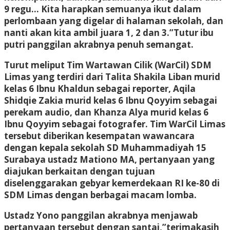
9 regu… Kita harapkan semuanya ikut dalam
perlombaan yang digelar di halaman sekolah, dan
nanti akan kita ambil juara 1, 2 dan 3.”Tutur ibu
putri panggilan akrabnya penuh semangat.
Turut meliput Tim Wartawan Cilik (WarCil) SDM
Limas yang terdiri dari Talita Shakila Liban murid
kelas 6 Ibnu Khaldun sebagai reporter, Aqila
Shidqie Zakia murid kelas 6 Ibnu Qoyyim sebagai
perekam audio, dan Khanza Alya murid kelas 6
Ibnu Qoyyim sebagai fotografer. Tim WarCil Limas
tersebut diberikan kesempatan wawancara
dengan kepala sekolah SD Muhammadiyah 15
Surabaya ustadz Mationo MA, pertanyaan yang
diajukan berkaitan dengan tujuan
diselenggarakan gebyar kemerdekaan RI ke-80 di
SDM Limas dengan berbagai macam lomba.
Ustadz Yono panggilan akrabnya menjawab
pertanyaan tersebut dengan santai,”terimakasih