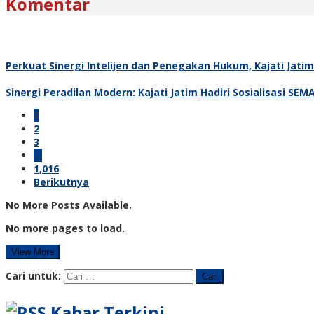
Komentar
Perkuat Sinergi Intelijen dan Penegakan Hukum, Kajati Jati
Sinergi Peradilan Modern: Kajati Jatim Hadiri Sosialisasi SE
1
2
3
…
1,016
Berikutnya
No More Posts Available.
No more pages to load.
View More
Cari untuk:
Kabar Terkini