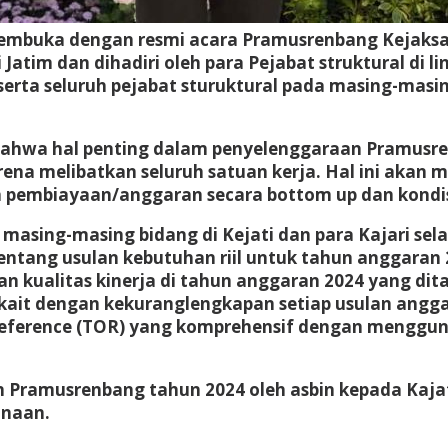
membuka dengan resmi acara Pramusrenbang Kejaksa
 Jatim dan dihadiri oleh para Pejabat struktural di l
 serta seluruh pejabat sturuktural pada masing-masin
hwa hal penting dalam penyelenggaraan Pramusrenb
a melibatkan seluruh satuan kerja. Hal ini akan 
an pembiayaan/anggaran secara bottom up dan kondisi
masing-masing bidang di Kejati dan para Kajari sel
tang usulan kebutuhan riil untuk tahun anggaran 
kualitas kinerja di tahun anggaran 2024 yang dita
kait dengan kekuranglengkapan setiap usulan angga
 Reference (TOR) yang komprehensif dengan mengg
n Pramusrenbang tahun 2024 oleh asbin kepada Kajat
anaan.