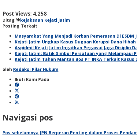
Post Views:
4,258
Ditag
kejaksaan
Kejati jatim
Posting Terkait
Masyarakat Yang Menjadi Korban Pemerasan Di ESDM Jat
Kejati Jatim Ungkap Kasus Dugaan Korupsi Dana Hibah 
Aspidmil Kejati Jatim Ingatkan Pegawai Jaga Disiplin 
Kajati Jatim: Batik Simbol Persatuan yang Melampaui 
Kejati Jatim Tahan Mantan Bos PT INKA Terkait Kasus
oleh
Redaksi Pilar Hukum
Ikuti Kami Pada
Navigasi pos
Pos sebelumnya
JPN Berperan Penting dalam Proses Pendam