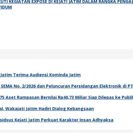
UTI KEGIATAN EXPOSE DI KEJATI JATIM DALAM RANGKA PE
PIDUM
i Jatim Terima Audiensi Kominda Jatim
asi SEMA No. 2/2026 dan Peluncuran Persidangan Elektronik di P
5 Aset Rampasan Bernilai Rp40,73 Miliar Siap Dilepas ke Publi
l, Wakajati Jatim Hadiri Dialog Kebangsaan
dsus Kejati Jatim Perkuat Karakter Insan Adhyaksa