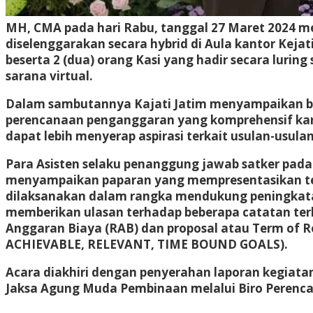
MH, CMA pada hari Rabu, tanggal 27 Maret 2024 
diselenggarakan secara hybrid di Aula kantor Kejati
beserta 2 (dua) orang Kasi yang hadir secara luring
sarana virtual.
Dalam sambutannya Kajati Jatim menyampaikan ba
perencanaan penganggaran yang komprehensif karen
dapat lebih menyerap aspirasi terkait usulan-usul
Para Asisten selaku penanggung jawab satker pada 
menyampaikan paparan yang mempresentasikan ten
dilaksanakan dalam rangka mendukung peningkatan 
memberikan ulasan terhadap beberapa catatan ter
Anggaran Biaya (RAB) dan proposal atau Term of
ACHIEVABLE, RELEVANT, TIME BOUND GOALS).
Acara diakhiri dengan penyerahan laporan kegiata
Jaksa Agung Muda Pembinaan melalui Biro Perenc