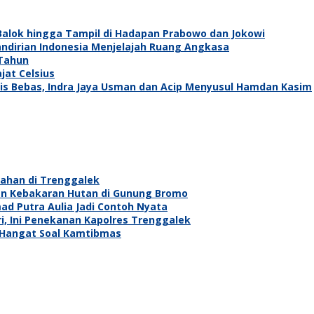
t Balok hingga Tampil di Hadapan Prabowo dan Jokowi
ndirian Indonesia Menjelajah Ruang Angkasa
 Tahun
jat Celsius
is Bebas, Indra Jaya Usman dan Acip Menyusul Hamdan Kasim
ahan di Trenggalek
an Kebakaran Hutan di Gunung Bromo
ad Putra Aulia Jadi Contoh Nyata
, Ini Penekanan Kapolres Trenggalek
 Hangat Soal Kamtibmas