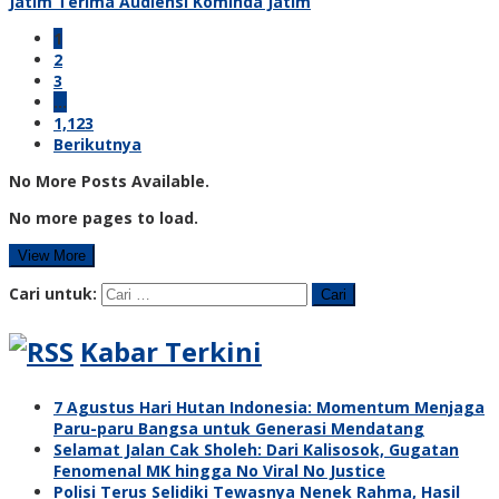
Jatim Terima Audiensi Kominda Jatim
1
2
3
…
1,123
Berikutnya
No More Posts Available.
No more pages to load.
View More
Cari untuk:
Kabar Terkini
7 Agustus Hari Hutan Indonesia: Momentum Menjaga
Paru-paru Bangsa untuk Generasi Mendatang
Selamat Jalan Cak Sholeh: Dari Kalisosok, Gugatan
Fenomenal MK hingga No Viral No Justice
Polisi Terus Selidiki Tewasnya Nenek Rahma, Hasil