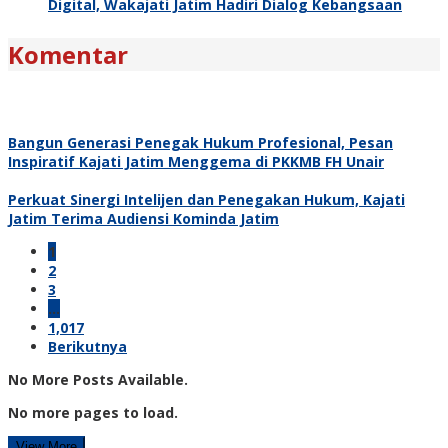
Digital, Wakajati Jatim Hadiri Dialog Kebangsaan
Komentar
Bangun Generasi Penegak Hukum Profesional, Pesan
Inspiratif Kajati Jatim Menggema di PKKMB FH Unair
Perkuat Sinergi Intelijen dan Penegakan Hukum, Kajati
Jatim Terima Audiensi Kominda Jatim
1
2
3
…
1,017
Berikutnya
No More Posts Available.
No more pages to load.
View More