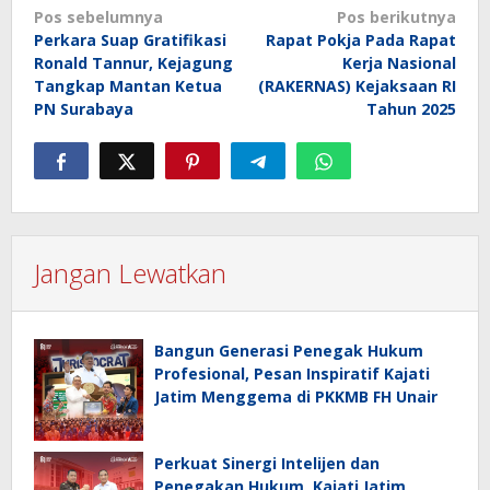
Navigasi
Pos sebelumnya
Pos berikutnya
Perkara Suap Gratifikasi
Rapat Pokja Pada Rapat
pos
Ronald Tannur, Kejagung
Kerja Nasional
Tangkap Mantan Ketua
(RAKERNAS) Kejaksaan RI
PN Surabaya
Tahun 2025
Jangan Lewatkan
Bangun Generasi Penegak Hukum
Profesional, Pesan Inspiratif Kajati
Jatim Menggema di PKKMB FH Unair
Perkuat Sinergi Intelijen dan
Penegakan Hukum, Kajati Jatim