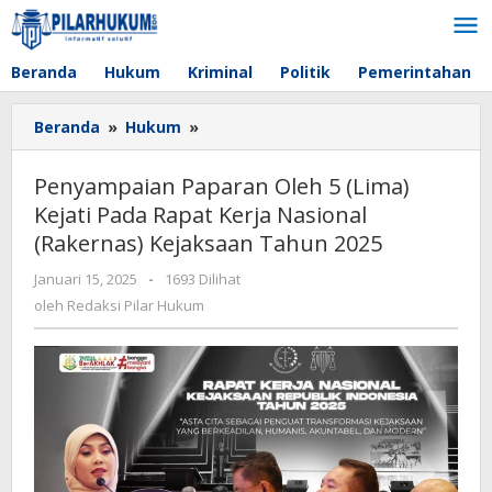
Lewati
ke
konten
Beranda
Hukum
Kriminal
Politik
Pemerintahan
Beranda
»
Hukum
»
Penyampaian
Paparan
Oleh
Penyampaian Paparan Oleh 5 (Lima)
5
Kejati Pada Rapat Kerja Nasional
(Lima)
(Rakernas) Kejaksaan Tahun 2025
Kejati
Pada
Januari 15, 2025
oleh
-
1693 Dilihat
Rapat
Redaksi
oleh
Redaksi Pilar Hukum
Kerja
Pilar
Nasional
Hukum
(Rakernas)
Kejaksaan
Tahun
2025