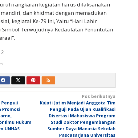
luruh rangkaian kegiatan harus dilaksanakan
, mandiri, dan khidmat dengan memadukan
ial, kegiataI Ke-79 Ini, Yaitu “Hari Lahir
i Simbol Terwujudnya Kedaulatan Penuntutan
raal”.
52
um
Pos berikutnya
 Penguji
Kajati Jatim Menjadi Anggota Tim
n Promosi
Penguji Pada Ujian Kualifikasi
karno,
Disertasi Mahasiswa Program
or Ilmu Hukum
Studi Doktor Pengembangan
um UNHAS
Sumber Daya Manusia Sekolah
Pascasarjana Universitas