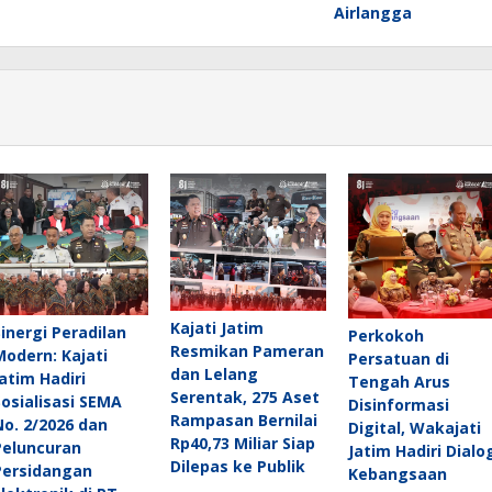
Airlangga
Kajati Jatim
Sinergi Peradilan
Perkokoh
Resmikan Pameran
Modern: Kajati
Persatuan di
dan Lelang
Jatim Hadiri
Tengah Arus
Serentak, 275 Aset
Sosialisasi SEMA
Disinformasi
Rampasan Bernilai
No. 2/2026 dan
Digital, Wakajati
Rp40,73 Miliar Siap
Peluncuran
Jatim Hadiri Dialo
Dilepas ke Publik
Persidangan
Kebangsaan