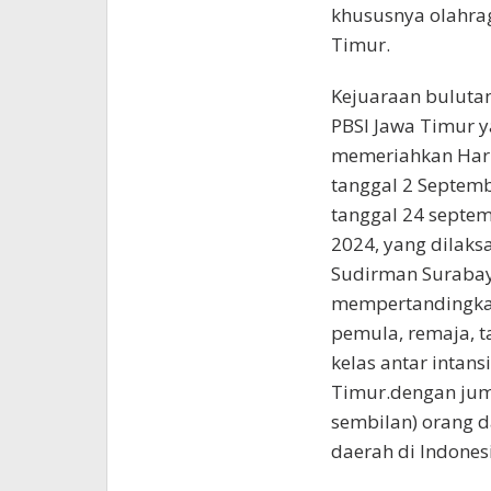
khususnya olahrag
Timur.
Kejuaraan bulutan
PBSI Jawa Timur 
memeriahkan Hari 
tanggal 2 Septemb
tanggal 24 septe
2024, yang dilaks
Sudirman Surabay
mempertandingkan 
pemula, remaja, t
kelas antar intan
Timur.dengan juml
sembilan) orang d
daerah di Indones