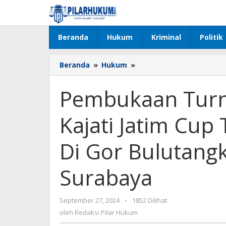
Lewati
ke
konten
Beranda
Hukum
Kriminal
Politik
Beranda
»
Hukum
»
Pembukaan
Turnamen
Bulutangkis
Pembukaan Turn
Kajati
Jatim
Kajati Jatim Cu
Cup
Tahun
2024
Di Gor Bulutang
Bertempat
Di
Surabaya
Gor
Bulutangkis
Sudirman
September 27, 2024
oleh
-
1852 Dilihat
Di
Redaksi
oleh
Redaksi Pilar Hukum
Surabaya
Pilar