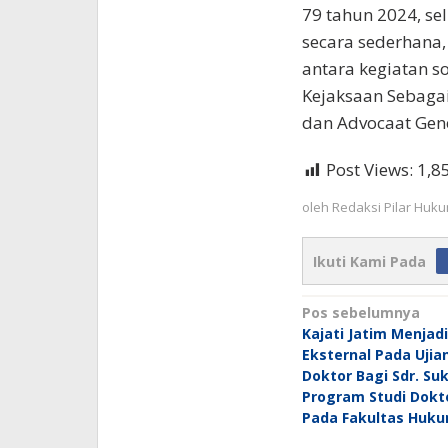
79 tahun 2024, se
secara sederhana
antara kegiatan sos
Kejaksaan Sebaga
dan Advocaat Gene
Post Views:
1,8
oleh
Redaksi Pilar Huk
Ikuti Kami Pada
Navigasi
Pos sebelumnya
Kajati Jatim Menjadi
pos
Eksternal Pada Ujia
Doktor Bagi Sdr. Su
Program Studi Dokt
Pada Fakultas Huk