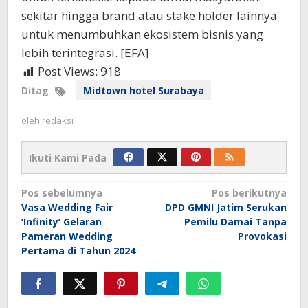
sekitar hingga brand atau stake holder lainnya
untuk menumbuhkan ekosistem bisnis yang
lebih terintegrasi. [EFA]
Post Views:
918
Ditag
Midtown hotel Surabaya
oleh
redaksi
Ikuti Kami Pada
Navigasi
Pos sebelumnya
Pos berikutnya
Vasa Wedding Fair
DPD GMNI Jatim Serukan
pos
‘Infinity’ Gelaran
Pemilu Damai Tanpa
Pameran Wedding
Provokasi
Pertama di Tahun 2024