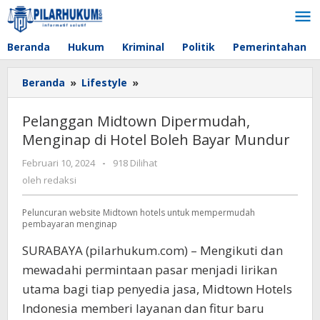
Lewati
ke
konten
Beranda
Hukum
Kriminal
Politik
Pemerintahan
Beranda
»
Lifestyle
»
Pelanggan
Midtown
Dipermudah,
Pelanggan Midtown Dipermudah,
Menginap
Menginap di Hotel Boleh Bayar Mundur
di
Hotel
Februari 10, 2024
oleh
-
918 Dilihat
Boleh
redaksi
oleh
redaksi
Bayar
Mundur
Peluncuran website Midtown hotels untuk mempermudah
pembayaran menginap
SURABAYA (pilarhukum.com) – Mengikuti dan
mewadahi permintaan pasar menjadi lirikan
utama bagi tiap penyedia jasa, Midtown Hotels
Indonesia memberi layanan dan fitur baru