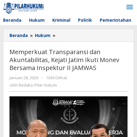
Lewati
ke
konten
Beranda
Hukum
Kriminal
Politik
Pemerintahan
Beranda
»
Hukum
»
Memperkuat
Transparansi
dan
Memperkuat Transparansi dan
Akuntabilitas,
Akuntabilitas, Kejati Jatim Ikuti Monev
Kejati
Bersama Inspektur II JAMWAS
Jatim
Ikuti
Januari 28, 2026
oleh
-
1036 Dilihat
Monev
Redaksi
oleh
Redaksi Pilar Hukum
Bersama
Pilar
Inspektur
Hukum
II
JAMWAS