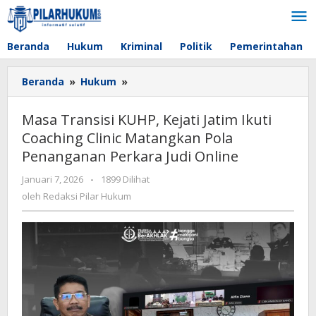
Lewati
ke
konten
Beranda
Hukum
Kriminal
Politik
Pemerintahan
Beranda
»
Hukum
»
Masa
Transisi
KUHP,
Masa Transisi KUHP, Kejati Jatim Ikuti
Kejati
Coaching Clinic Matangkan Pola
Jatim
Penanganan Perkara Judi Online
Ikuti
Coaching
Januari 7, 2026
oleh
-
1899 Dilihat
Clinic
Redaksi
oleh
Redaksi Pilar Hukum
Matangkan
Pilar
Pola
Hukum
Penanganan
Perkara
Judi
Online