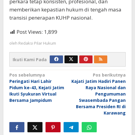
perkara tetap konsisten, profesional, dan
memberikan kepastian hukum di tengah masa
transisi penerapan KUHP nasional.
Post Views:
1,899
oleh
Redaksi Pilar Hukum
Ikuti Kami Pada
Navigasi
Pos sebelumnya
Pos berikutnya
Peringati Hari Lahir
Kajati Jatim Hadiri Panen
pos
Pidum ke-43, Kejati Jatim
Raya Nasional dan
Ikuti Syukuran Virtual
Pengumuman
Bersama Jampidum
Swasembada Pangan
Bersama Presiden RI di
Karawang