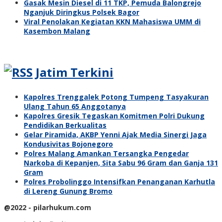
Gasak Mesin Diesel di 11 TKP, Pemuda Balongrejo
Nganjuk Diringkus Polsek Bagor
Viral Penolakan Kegiatan KKN Mahasiswa UMM di
Kasembon Malang
Jatim Terkini
Kapolres Trenggalek Potong Tumpeng Tasyakuran
Ulang Tahun 65 Anggotanya
Kapolres Gresik Tegaskan Komitmen Polri Dukung
Pendidikan Berkualitas
Gelar Piramida, AKBP Yenni Ajak Media Sinergi Jaga
Kondusivitas Bojonegoro
Polres Malang Amankan Tersangka Pengedar
Narkoba di Kepanjen, Sita Sabu 96 Gram dan Ganja 131
Gram
Polres Probolinggo Intensifkan Penanganan Karhutla
di Lereng Gunung Bromo
@2022 - pilarhukum.com