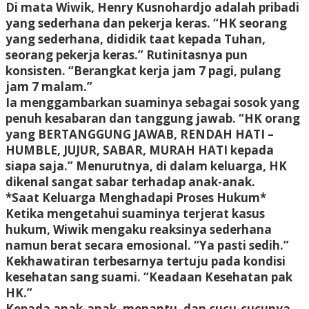
Di mata Wiwik, Henry Kusnohardjo adalah pribadi
yang sederhana dan pekerja keras. “HK seorang
yang sederhana, dididik taat kepada Tuhan,
seorang pekerja keras.” Rutinitasnya pun
konsisten. “Berangkat kerja jam 7 pagi, pulang
jam 7 malam.”
Ia menggambarkan suaminya sebagai sosok yang
penuh kesabaran dan tanggung jawab. “HK orang
yang BERTANGGUNG JAWAB, RENDAH HATI –
HUMBLE, JUJUR, SABAR, MURAH HATI kepada
siapa saja.” Menurutnya, di dalam keluarga, HK
dikenal sangat sabar terhadap anak-anak.
*Saat Keluarga Menghadapi Proses Hukum*
Ketika mengetahui suaminya terjerat kasus
hukum, Wiwik mengaku reaksinya sederhana
namun berat secara emosional. “Ya pasti sedih.”
Kekhawatiran terbesarnya tertuju pada kondisi
kesehatan sang suami. “Keadaan Kesehatan pak
HK.”
Kepada anak-anak, menantu, dan cucu-cucunya,