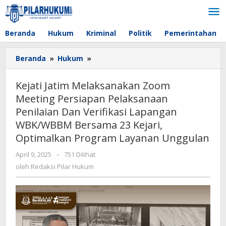
Lewati
ke
konten
Beranda
Hukum
Kriminal
Politik
Pemerintahan
Beranda
»
Hukum
»
Kejati
Jatim
Melaksanakan
Kejati Jatim Melaksanakan Zoom
Zoom
Meeting Persiapan Pelaksanaan
Meeting
Penilaian Dan Verifikasi Lapangan
Persiapan
Pelaksanaan
WBK/WBBM Bersama 23 Kejari,
Penilaian
Optimalkan Program Layanan Unggulan
Dan
Verifikasi
April 9, 2025
oleh
-
751 Dilihat
Redaksi
Lapangan
oleh
Redaksi Pilar Hukum
Pilar
WBK/WBBM
Hukum
Bersama
23
Kejari,
Optimalkan